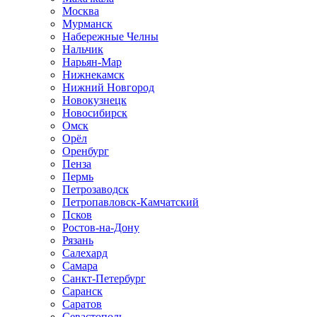
Москва
Мурманск
Набережные Челны
Нальчик
Нарьян-Мар
Нижнекамск
Нижний Новгород
Новокузнецк
Новосибирск
Омск
Орёл
Оренбург
Пенза
Пермь
Петрозаводск
Петропавловск-Камчатский
Псков
Ростов-на-Дону
Рязань
Салехард
Самара
Санкт-Петербург
Саранск
Саратов
Севастополь