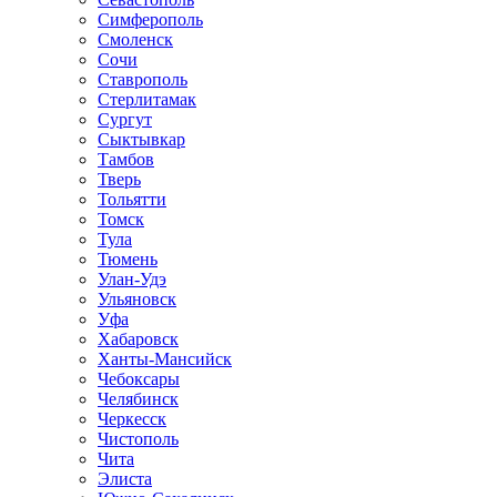
Симферополь
Смоленск
Сочи
Ставрополь
Стерлитамак
Сургут
Сыктывкар
Тамбов
Тверь
Тольятти
Томск
Тула
Тюмень
Улан-Удэ
Ульяновск
Уфа
Хабаровск
Ханты-Мансийск
Чебоксары
Челябинск
Черкесск
Чистополь
Чита
Элиста