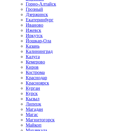
Горно-Алтайск
Грозный
Дзержинск
Екатеринбург
Иваново
Ижевск
Иркутск
Йошкар-Ола
Казань
Калининград
Калуга
Кемерово
Киров
Кострома
Краснодар
Красноярск
Курган
Курск
Кызыл
Липецк
Магадан
Магас
Магнитогорск
Майкоп
Махачкала