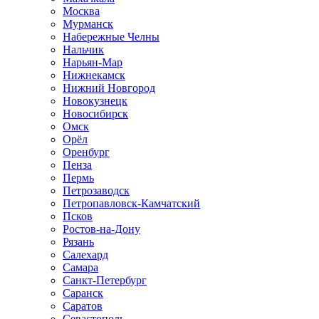
Москва
Мурманск
Набережные Челны
Нальчик
Нарьян-Мар
Нижнекамск
Нижний Новгород
Новокузнецк
Новосибирск
Омск
Орёл
Оренбург
Пенза
Пермь
Петрозаводск
Петропавловск-Камчатский
Псков
Ростов-на-Дону
Рязань
Салехард
Самара
Санкт-Петербург
Саранск
Саратов
Севастополь