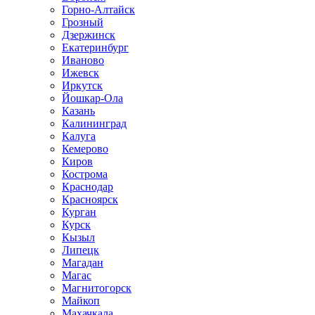
Горно-Алтайск
Грозный
Дзержинск
Екатеринбург
Иваново
Ижевск
Иркутск
Йошкар-Ола
Казань
Калининград
Калуга
Кемерово
Киров
Кострома
Краснодар
Красноярск
Курган
Курск
Кызыл
Липецк
Магадан
Магас
Магнитогорск
Майкоп
Махачкала