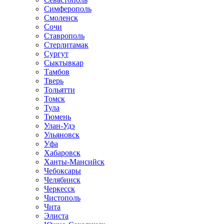
Симферополь
Смоленск
Сочи
Ставрополь
Стерлитамак
Сургут
Сыктывкар
Тамбов
Тверь
Тольятти
Томск
Тула
Тюмень
Улан-Удэ
Ульяновск
Уфа
Хабаровск
Ханты-Мансийск
Чебоксары
Челябинск
Черкесск
Чистополь
Чита
Элиста