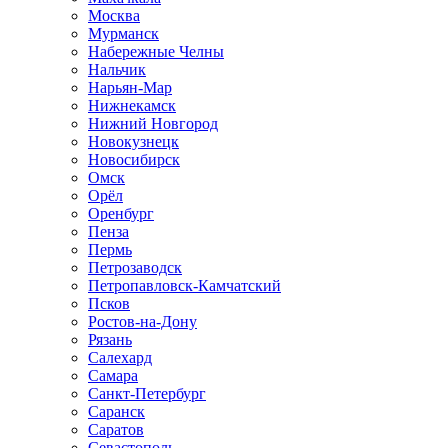
Москва
Мурманск
Набережные Челны
Нальчик
Нарьян-Мар
Нижнекамск
Нижний Новгород
Новокузнецк
Новосибирск
Омск
Орёл
Оренбург
Пенза
Пермь
Петрозаводск
Петропавловск-Камчатский
Псков
Ростов-на-Дону
Рязань
Салехард
Самара
Санкт-Петербург
Саранск
Саратов
Севастополь