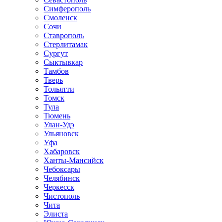
Симферополь
Смоленск
Сочи
Ставрополь
Стерлитамак
Сургут
Сыктывкар
Тамбов
Тверь
Тольятти
Томск
Тула
Тюмень
Улан-Удэ
Ульяновск
Уфа
Хабаровск
Ханты-Мансийск
Чебоксары
Челябинск
Черкесск
Чистополь
Чита
Элиста