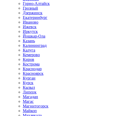
Горно-Алтайск
Грозный
Дзержинск
Екатеринбург
Иваново
Ижевск
Иркутск
Йошкар-Ола
Казань
Калининград
Калуга
Кемерово
Киров
Кострома
Краснодар
Красноярск
Курган
Курск
Кызыл
Липецк
Магадан
Магас
Магнитогорск
Майкоп
Махачкала