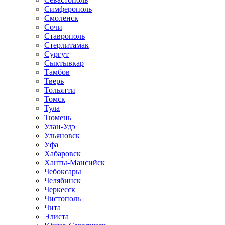
Симферополь
Смоленск
Сочи
Ставрополь
Стерлитамак
Сургут
Сыктывкар
Тамбов
Тверь
Тольятти
Томск
Тула
Тюмень
Улан-Удэ
Ульяновск
Уфа
Хабаровск
Ханты-Мансийск
Чебоксары
Челябинск
Черкесск
Чистополь
Чита
Элиста