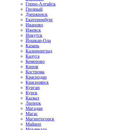
Горно-Алтайск
Грозный
Дзержинск
Екатеринбург
Иваново
Ижевск
Иркутск
Йошкар-Ола
Казань
Калининград
Калуга
Кемерово
Киров
Кострома
Краснодар
Красноярск
Курган
Курск
Кызыл
Липецк
Магадан
Магас
Магнитогорск
Майкоп
Махачкала