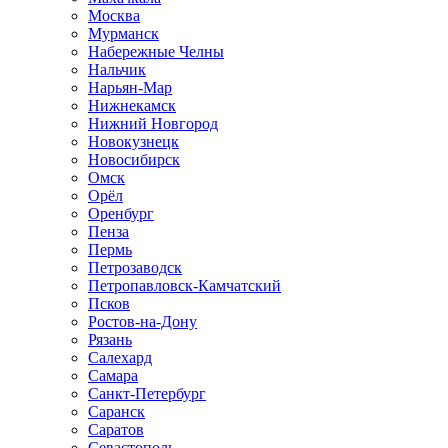
Москва
Мурманск
Набережные Челны
Нальчик
Нарьян-Мар
Нижнекамск
Нижний Новгород
Новокузнецк
Новосибирск
Омск
Орёл
Оренбург
Пенза
Пермь
Петрозаводск
Петропавловск-Камчатский
Псков
Ростов-на-Дону
Рязань
Салехард
Самара
Санкт-Петербург
Саранск
Саратов
Севастополь