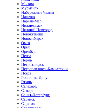
Москва
Мурманск
Набережные Челны
Нальчик
Нарьян-Мар
Нижнекамск
Нижний Новгород
Новокузнецк
Новосибирск
Омск
Орёл
Оренбург
Пенза
Пермь
Петрозаводск
Петропавловск-Камчатский
Псков
Ростов-на-Дону
Рязань
Салехард
Самара
Санкт-Петербург
Саранск
Саратов
Севастополь