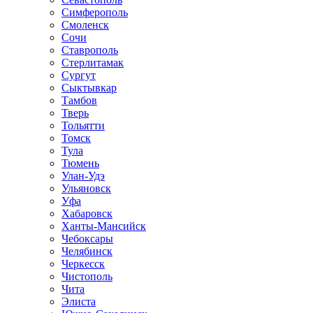
Симферополь
Смоленск
Сочи
Ставрополь
Стерлитамак
Сургут
Сыктывкар
Тамбов
Тверь
Тольятти
Томск
Тула
Тюмень
Улан-Удэ
Ульяновск
Уфа
Хабаровск
Ханты-Мансийск
Чебоксары
Челябинск
Черкесск
Чистополь
Чита
Элиста