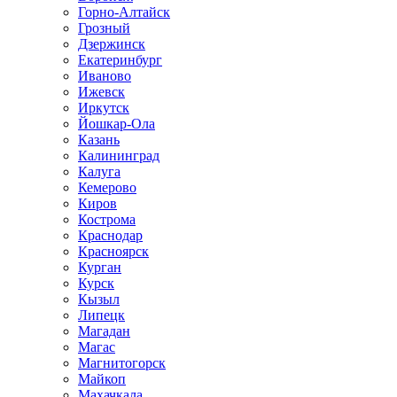
Горно-Алтайск
Грозный
Дзержинск
Екатеринбург
Иваново
Ижевск
Иркутск
Йошкар-Ола
Казань
Калининград
Калуга
Кемерово
Киров
Кострома
Краснодар
Красноярск
Курган
Курск
Кызыл
Липецк
Магадан
Магас
Магнитогорск
Майкоп
Махачкала