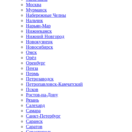
Москва
Мурманск
Набережные Челны
Нальчик
Нарьян-Мар
Нижнекамск
Нижний Новгород
Новокузнецк
Новосибирск
Омск
Орёл
Оренбург
Пенза
Пермь
Петрозаводск
Петропавловск-Камчатский
Псков
Ростов-на-Дону
Рязань
Салехард
Самара
Санкт-Петербург
Саранск
Саратов
Севастополь