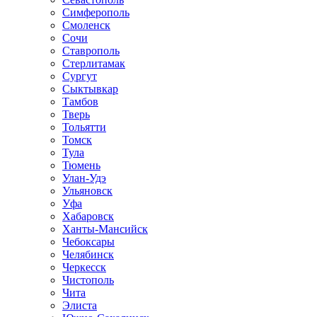
Симферополь
Смоленск
Сочи
Ставрополь
Стерлитамак
Сургут
Сыктывкар
Тамбов
Тверь
Тольятти
Томск
Тула
Тюмень
Улан-Удэ
Ульяновск
Уфа
Хабаровск
Ханты-Мансийск
Чебоксары
Челябинск
Черкесск
Чистополь
Чита
Элиста