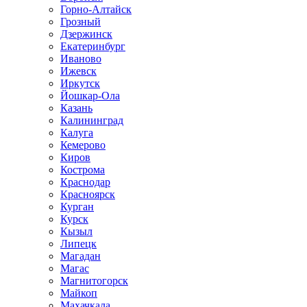
Горно-Алтайск
Грозный
Дзержинск
Екатеринбург
Иваново
Ижевск
Иркутск
Йошкар-Ола
Казань
Калининград
Калуга
Кемерово
Киров
Кострома
Краснодар
Красноярск
Курган
Курск
Кызыл
Липецк
Магадан
Магас
Магнитогорск
Майкоп
Махачкала