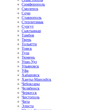
Симферополь
Смоленск
Сочи
Ставрополь
Стерлитамак
Сургут
Сыктывкар
Тамбов
Тверь
Тольятти
Томск
Тула
Тюмень
Улан-Удэ
Ульяновск
Уфа
Хабаровск
Ханты-Мансийск
Чебоксары
Челябинск
Черкесск
Чистополь
Чита
Элиста