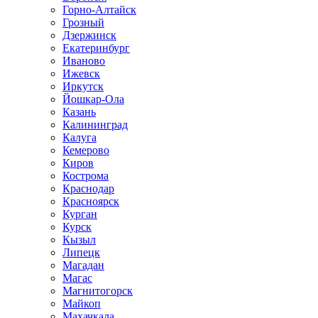
Горно-Алтайск
Грозный
Дзержинск
Екатеринбург
Иваново
Ижевск
Иркутск
Йошкар-Ола
Казань
Калининград
Калуга
Кемерово
Киров
Кострома
Краснодар
Красноярск
Курган
Курск
Кызыл
Липецк
Магадан
Магас
Магнитогорск
Майкоп
Махачкала