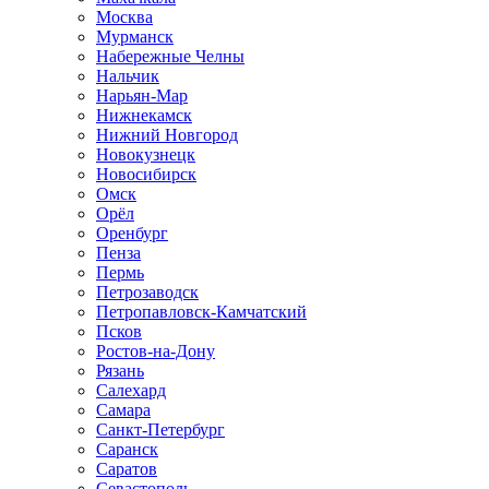
Москва
Мурманск
Набережные Челны
Нальчик
Нарьян-Мар
Нижнекамск
Нижний Новгород
Новокузнецк
Новосибирск
Омск
Орёл
Оренбург
Пенза
Пермь
Петрозаводск
Петропавловск-Камчатский
Псков
Ростов-на-Дону
Рязань
Салехард
Самара
Санкт-Петербург
Саранск
Саратов
Севастополь