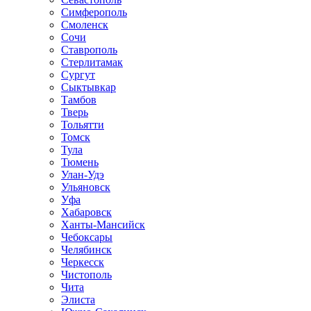
Симферополь
Смоленск
Сочи
Ставрополь
Стерлитамак
Сургут
Сыктывкар
Тамбов
Тверь
Тольятти
Томск
Тула
Тюмень
Улан-Удэ
Ульяновск
Уфа
Хабаровск
Ханты-Мансийск
Чебоксары
Челябинск
Черкесск
Чистополь
Чита
Элиста