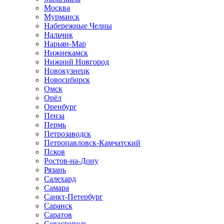
Москва
Мурманск
Набережные Челны
Нальчик
Нарьян-Мар
Нижнекамск
Нижний Новгород
Новокузнецк
Новосибирск
Омск
Орёл
Оренбург
Пенза
Пермь
Петрозаводск
Петропавловск-Камчатский
Псков
Ростов-на-Дону
Рязань
Салехард
Самара
Санкт-Петербург
Саранск
Саратов
Севастополь