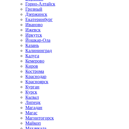
Горно-Алтайск
Грозный
Дзержинск
Екатеринбург
Иваново
Ижевск
Иркутск
Йошкар-Ола
Казань
Калининград
Калуга
Кемерово
Киров
Кострома
Краснодар
Красноярск
Курган
Курск
Кызыл
Липецк
Магадан
Магас
Магнитогорск
Майкоп
Махачкала