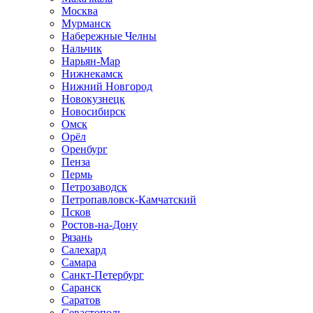
Москва
Мурманск
Набережные Челны
Нальчик
Нарьян-Мар
Нижнекамск
Нижний Новгород
Новокузнецк
Новосибирск
Омск
Орёл
Оренбург
Пенза
Пермь
Петрозаводск
Петропавловск-Камчатский
Псков
Ростов-на-Дону
Рязань
Салехард
Самара
Санкт-Петербург
Саранск
Саратов
Севастополь