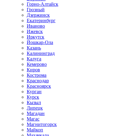
Горно-Алтайск
Грозный
Дзержинск
Екатеринбург
Иваново
Ижевск
Иркутск
Йошкар-Ола
Казань
Калининград
Калуга
Кемерово
Киров
Кострома
Краснодар
Красноярск
Курган
Курск
Кызыл
Липецк
Магадан
Магас
Магнитогорск
Майкоп
Махачкала