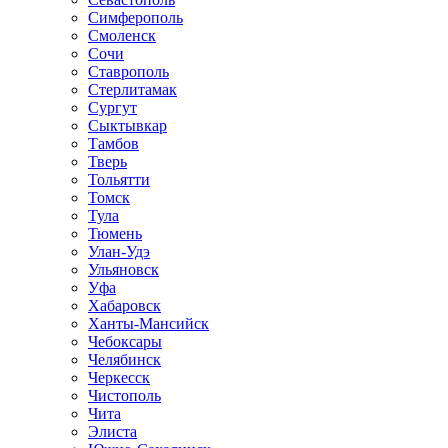
Симферополь
Смоленск
Сочи
Ставрополь
Стерлитамак
Сургут
Сыктывкар
Тамбов
Тверь
Тольятти
Томск
Тула
Тюмень
Улан-Удэ
Ульяновск
Уфа
Хабаровск
Ханты-Мансийск
Чебоксары
Челябинск
Черкесск
Чистополь
Чита
Элиста