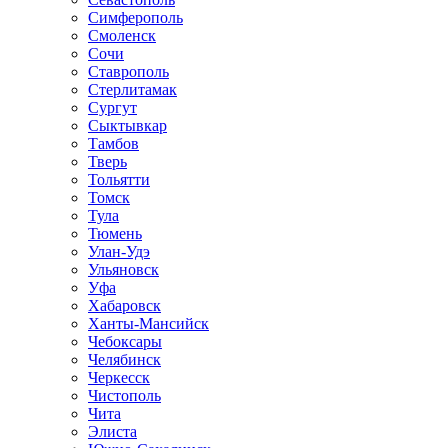
Симферополь
Смоленск
Сочи
Ставрополь
Стерлитамак
Сургут
Сыктывкар
Тамбов
Тверь
Тольятти
Томск
Тула
Тюмень
Улан-Удэ
Ульяновск
Уфа
Хабаровск
Ханты-Мансийск
Чебоксары
Челябинск
Черкесск
Чистополь
Чита
Элиста