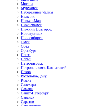
Москва
Мурманск
Набережные Челны
Нальчик
Нарьян-Мар
Нижнекамск
Нижний Новгород
Новокузнецк
Новосибирск
Омск
Орёл
Оренбург
Пенза
Пермь
Петрозаводск
Петропавловск-Камчатский
Псков
Ростов-на-Дону
Рязань
Салехард
Самара
Санкт-Петербург
Саранск
Саратов
Севастополь