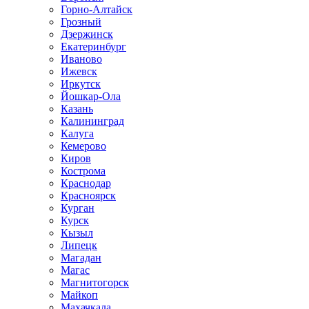
Горно-Алтайск
Грозный
Дзержинск
Екатеринбург
Иваново
Ижевск
Иркутск
Йошкар-Ола
Казань
Калининград
Калуга
Кемерово
Киров
Кострома
Краснодар
Красноярск
Курган
Курск
Кызыл
Липецк
Магадан
Магас
Магнитогорск
Майкоп
Махачкала