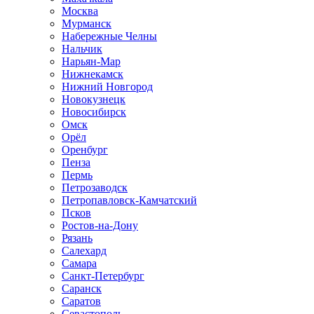
Москва
Мурманск
Набережные Челны
Нальчик
Нарьян-Мар
Нижнекамск
Нижний Новгород
Новокузнецк
Новосибирск
Омск
Орёл
Оренбург
Пенза
Пермь
Петрозаводск
Петропавловск-Камчатский
Псков
Ростов-на-Дону
Рязань
Салехард
Самара
Санкт-Петербург
Саранск
Саратов
Севастополь