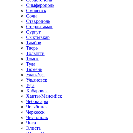
Симферополь
Смоленск
Сочи
Ставрополь
Стерлитамак
Сургут
Сыктывкар
Тамбов
Тверь
Тольятти
Томск
Тула
Тюмень
Улан-Удэ
Ульяновск
Уфа
Хабаровск
Ханты-Мансийск
Чебоксары
Челябинск
Черкесск
Чистополь
Чита
Элиста