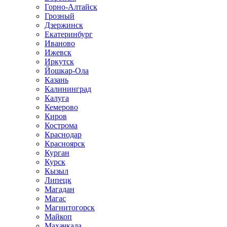
Горно-Алтайск
Грозный
Дзержинск
Екатеринбург
Иваново
Ижевск
Иркутск
Йошкар-Ола
Казань
Калининград
Калуга
Кемерово
Киров
Кострома
Краснодар
Красноярск
Курган
Курск
Кызыл
Липецк
Магадан
Магас
Магнитогорск
Майкоп
Махачкала