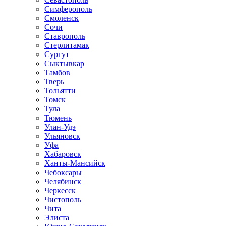
Симферополь
Смоленск
Сочи
Ставрополь
Стерлитамак
Сургут
Сыктывкар
Тамбов
Тверь
Тольятти
Томск
Тула
Тюмень
Улан-Удэ
Ульяновск
Уфа
Хабаровск
Ханты-Мансийск
Чебоксары
Челябинск
Черкесск
Чистополь
Чита
Элиста