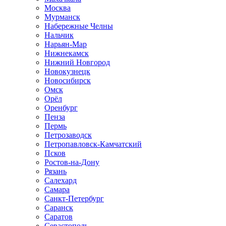
Москва
Мурманск
Набережные Челны
Нальчик
Нарьян-Мар
Нижнекамск
Нижний Новгород
Новокузнецк
Новосибирск
Омск
Орёл
Оренбург
Пенза
Пермь
Петрозаводск
Петропавловск-Камчатский
Псков
Ростов-на-Дону
Рязань
Салехард
Самара
Санкт-Петербург
Саранск
Саратов
Севастополь