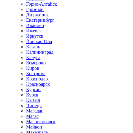
Горно-Алтайск
Грозный
Дзержинск
Екатеринбург
Иваново
Ижевск
Иркутск
Йошкар-Ола
Казань
Калининград
Калуга
Кемерово
Киров
Кострома
Краснодар
Красноярск
Курган
Курск
Кызыл
Липецк
Магадан
Магас
Магнитогорск
Майкоп
Махачкала